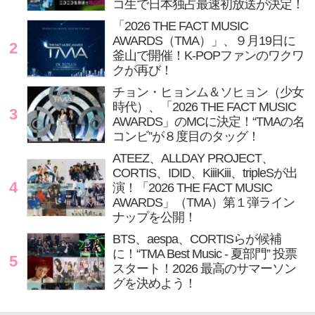
コ生で日本独占最速初放送が決定！
「2026 THE FACT MUSIC
AWARDS（TMA）」、９月19日に
2
釜山で開催！K-POPファンのワクワ
クが再び！
チョン・ヒョンム＆ソヒョン（少女
時代）、「2026 THE FACT MUSIC
3
AWARDS」のMCに決定！“TMAの名
コンビ”が８度目のタッグ！
ATEEZ、ALLDAY PROJECT、
CORTIS、IDID、KiiiKiii、tripleSが出
4
演！「2026 THE FACT MUSIC
AWARDS」（TMA）第１弾ライン
ナップを公開！
BTS、aespa、CORTISらが候補
に！“TMA Best Music - 夏部門” 投票
5
スタート！2026 最高のサマーソン
グを決めよう！