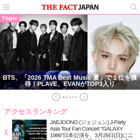
Topic
BTS、「2026 TMA Best Music 夏」で１位を獲
得！PLAVE、EVANがTOP3入り
アクセスランキング
JAEJOONG (ジェジュン) J-Party
Asia Tour Fan Concert "GALAXY
1
1986"日本公演を、3月29日(日)にニ