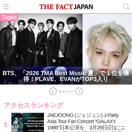
Topic
BTS、「2026 TMA Best Music 夏」で１位を獲
得！PLAVE、EVANがTOP3入り
アクセスランキング
JAEJOONG (ジェジュン) J-Party
Asia Tour Fan Concert "GALAXY
1
1986"日本公演を、3月29日(日)にニ