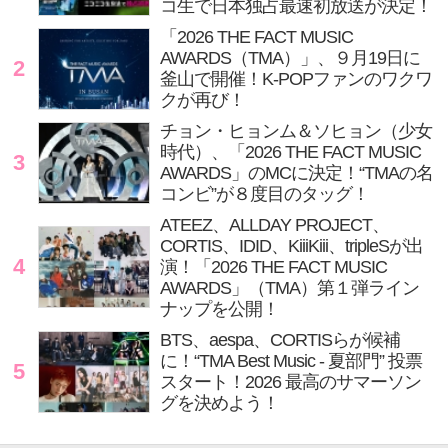
コ生で日本独占最速初放送が決定！
「2026 THE FACT MUSIC
AWARDS（TMA）」、９月19日に
2
釜山で開催！K-POPファンのワクワ
クが再び！
チョン・ヒョンム＆ソヒョン（少女
時代）、「2026 THE FACT MUSIC
3
AWARDS」のMCに決定！“TMAの名
コンビ”が８度目のタッグ！
ATEEZ、ALLDAY PROJECT、
CORTIS、IDID、KiiiKiii、tripleSが出
4
演！「2026 THE FACT MUSIC
AWARDS」（TMA）第１弾ライン
ナップを公開！
BTS、aespa、CORTISらが候補
に！“TMA Best Music - 夏部門” 投票
5
スタート！2026 最高のサマーソン
グを決めよう！