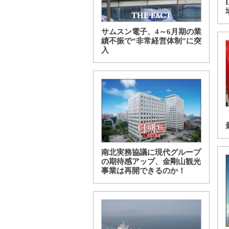
サムスン電子、4～6月期の業
績不振で“非常経営体制”に突
入
南北実務協議に現代グループ
の期待感アップ、金剛山観光
事業は再開できるのか！