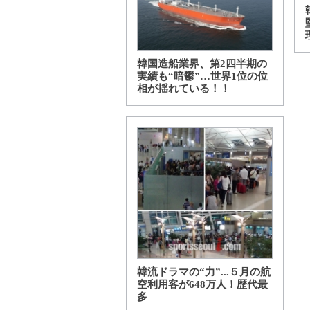
韓国造船業界、第2四半期の
実績も“暗鬱”…世界1位の位
相が揺れている！！
韓流ドラマの“力”...５月の航
空利用客が648万人！歴代最
多