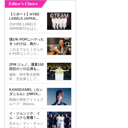
Editor’s Choice
【リポート】HYBE
LABELS JAPAN
...
ⒸHYBE LABELS
JAPANBTSをはじ
...
僕がK-POPにハマった
きっかけは、曲か
...
これまでもたくさんの
K-POPコンテンツ
...
2PM ジュノ、通算100
回目のソロ公演を
...
撮影：田中聖太郎昨
年、完全体として
...
KANGDANIEL（カン
ダニエル）がMIYA
...
韓国の男性アイドルグ
ループ「Wanna
...
イ・ジョンソク、イ
ム・ユナら登壇！
...
左から）ヤン・ギョン
ウォン、イム・ユ
...