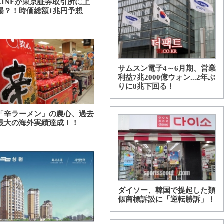
LINEが東京証券取引所に上
場？！時価総額1兆円予想
サムスン電子4～6月期、営業
利益7兆2000億ウォン...2年ぶ
りに8兆下回る！
「辛ラーメン」の農心、過去
最大の海外実績達成！！
ダイソー、韓国で提起した類
似商標訴訟に「逆転勝訴」！