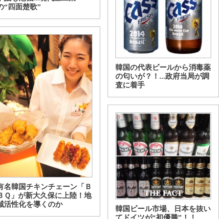
の“四面楚歌”
韓国の代表ビールから消毒薬
の匂いが？！...政府当局が調
査に着手
有名韓国チキンチェーン「Ｂ
ＢＱ」が新大久保に上陸！地
域活性化を導くのか
韓国ビール市場、日本を抜い
てドイツが“初優勝”！！