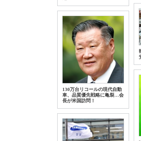
130万台リコールの現代自動
車、品質優先戦略に亀裂…会
長が米国訪問！