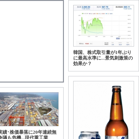
韓国、株式取引量が1年ぶり
に最高水準に...景気刺激策の
効果か？
実績･株価暴落に20年連続無
争議も危機...現代重工業