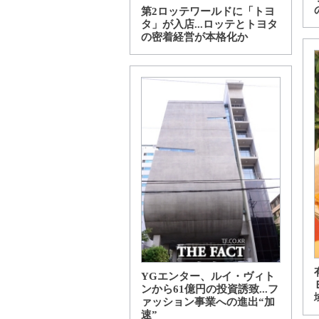
第2ロッテワールドに「トヨ
タ」が入店...ロッテとトヨタ
の密着経営が本格化か
YGエンター、ルイ・ヴィト
ンから61億円の投資誘致...フ
ァッション事業への進出“加
速”