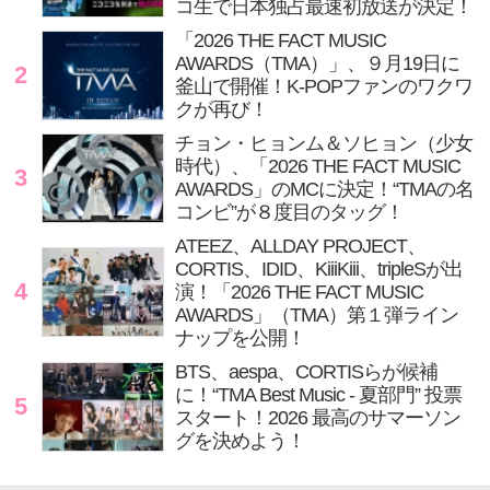
コ生で日本独占最速初放送が決定！
「2026 THE FACT MUSIC
AWARDS（TMA）」、９月19日に
2
釜山で開催！K-POPファンのワクワ
クが再び！
チョン・ヒョンム＆ソヒョン（少女
時代）、「2026 THE FACT MUSIC
3
AWARDS」のMCに決定！“TMAの名
コンビ”が８度目のタッグ！
ATEEZ、ALLDAY PROJECT、
CORTIS、IDID、KiiiKiii、tripleSが出
4
演！「2026 THE FACT MUSIC
AWARDS」（TMA）第１弾ライン
ナップを公開！
BTS、aespa、CORTISらが候補
に！“TMA Best Music - 夏部門” 投票
5
スタート！2026 最高のサマーソン
グを決めよう！