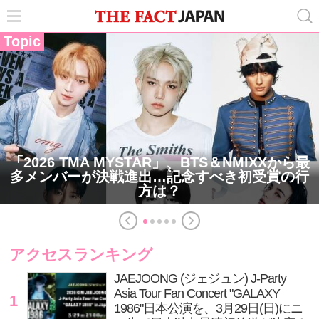
Topic
「2026 TMA MYSTAR」、BTS＆NMIXXから最
多メンバーが決戦進出…記念すべき初受賞の行
方は？
アクセスランキング
JAEJOONG (ジェジュン) J-Party
Asia Tour Fan Concert "GALAXY
1
1986"日本公演を、3月29日(日)にニ