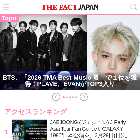
Topic
BTS、「2026 TMA Best Music 夏」で１位を獲
得！PLAVE、EVANがTOP3入り
アクセスランキング
JAEJOONG (ジェジュン) J-Party
Asia Tour Fan Concert "GALAXY
1
1986"日本公演を、3月29日(日)にニ