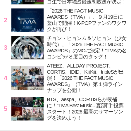
コ生で日本独占最速初放送が決定！
「2026 THE FACT MUSIC
AWARDS（TMA）」、９月19日に
2
釜山で開催！K-POPファンのワクワ
クが再び！
チョン・ヒョンム＆ソヒョン（少女
時代）、「2026 THE FACT MUSIC
3
AWARDS」のMCに決定！“TMAの名
コンビ”が８度目のタッグ！
ATEEZ、ALLDAY PROJECT、
CORTIS、IDID、KiiiKiii、tripleSが出
4
演！「2026 THE FACT MUSIC
AWARDS」（TMA）第１弾ライン
ナップを公開！
BTS、aespa、CORTISらが候補
に！“TMA Best Music - 夏部門” 投票
5
スタート！2026 最高のサマーソン
グを決めよう！