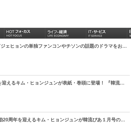
KNTV 2月はNCTジェヒョンの単独ファンコンやチソンの話題のドラマをお届け！
芸能活動２０年を迎えるキム・ヒョンジュンが表紙・巻頭に登場！ 『韓流ぴあ』 2025年1月号が発売！
2025年に芸能活動20周年を迎えるキム・ヒョンジュンが韓流ぴあ１月号の表紙＆巻頭を飾る