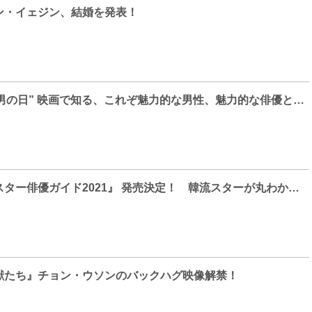
ン・イェジン、結婚を発表！
11月5日は“いい男の日” 映画で知る、これぞ魅力的な男性、魅力的な俳優とは！？ 「魅力的な男性が出演している映画」のアンケート結果を発表！！
『韓国ドラマ＆スター俳優ガイド2021』 発売決定！ 韓流スターが丸わかり！ 誌面カットを大公開！
獣たち』チョン・ウソンのバックハグ映像解禁！