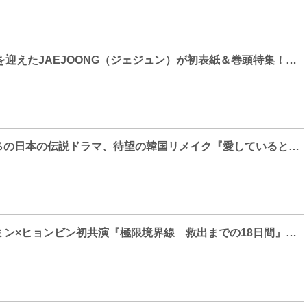
デビュー20周年を迎えたJAEJOONG（ジェジュン）が初表紙＆巻頭特集！『#韓流ぴあ 』11月号、好評発売中
最高視聴率28.1％の日本の伝説ドラマ、待望の韓国リメイク『愛していると言ってくれ』チョン・ウソン×シン・ヒョンビンの日本独占インタビュー到着！
ファン・ジョンミン×ヒョンビン初共演『極限境界線 救出までの18日間』公開決定＆ポスター解禁！