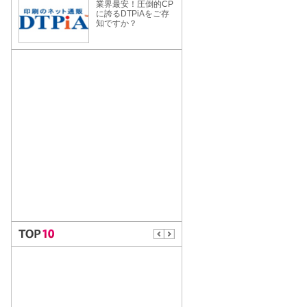
業界最安！圧倒的CP
に誇るDTPiAをご存
知ですか？