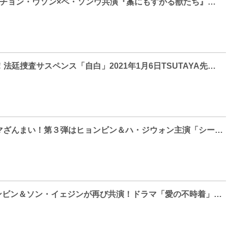
チョン・ドヨン×チョン・ウソン×ペ・ソンウ共演『藁にもすがる獣たち』予告、ポスター、場面写真解禁！
2PMジュノ主演！法廷捜査サスペンス「自白」2021年1月6日TSUTAYA先行レンタル開始決定！
週末は韓流ドラマざんまい！第３弾はヒョンビン＆ハ・ジウォン主演「シークレット・ガーデン」
【Photo】ヒョンビン＆ソン・イェジンが再び共演！ドラマ「愛の不時着」制作発表会見