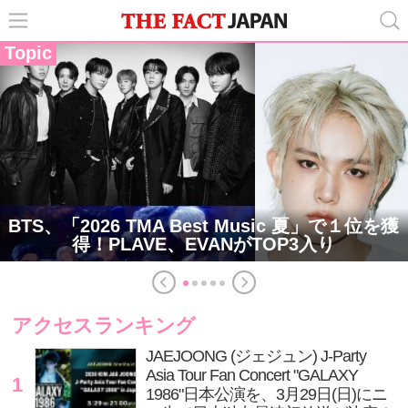
Topic
BTS、「2026 TMA Best Music 夏」で１位を獲
得！PLAVE、EVANがTOP3入り
アクセスランキング
JAEJOONG (ジェジュン) J-Party
Asia Tour Fan Concert "GALAXY
1
1986"日本公演を、3月29日(日)にニ