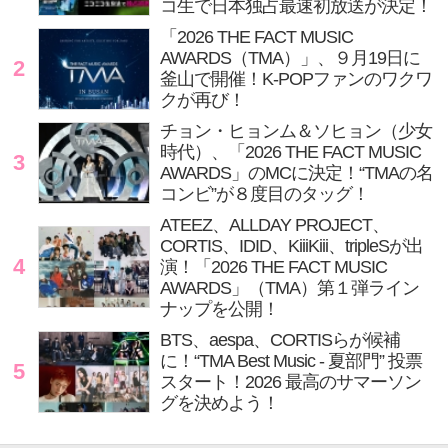
コ生で日本独占最速初放送が決定！
「2026 THE FACT MUSIC
AWARDS（TMA）」、９月19日に
2
釜山で開催！K-POPファンのワクワ
クが再び！
チョン・ヒョンム＆ソヒョン（少女
時代）、「2026 THE FACT MUSIC
3
AWARDS」のMCに決定！“TMAの名
コンビ”が８度目のタッグ！
ATEEZ、ALLDAY PROJECT、
CORTIS、IDID、KiiiKiii、tripleSが出
4
演！「2026 THE FACT MUSIC
AWARDS」（TMA）第１弾ライン
ナップを公開！
BTS、aespa、CORTISらが候補
に！“TMA Best Music - 夏部門” 投票
5
スタート！2026 最高のサマーソン
グを決めよう！