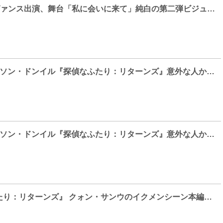
SUPERNOVA グァンス出演、舞台「私に会いに来て」純白の第二弾ビジュアル公開・アフタートーク開催決定！
クォン・サンウ×ソン・ドンイル『探偵なふたり：リターンズ』意外な人かカメオ出演！本編冒頭映像解禁
クォン・サンウ×ソン・ドンイル『探偵なふたり：リターンズ』意外な人かカメオ出演！本編冒頭映像解禁
映画『探偵なふたり：リターンズ』 クォン・サンウのイクメンシーン本編映像解禁！