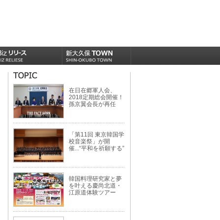
在日在郷軍人会、
2018定期総会開催！
孫京翼会長が再任
「第11回 東京韓国学
校音楽祭」が開
催...“平和を祈願する”
韓国料理研究家と夢
を叶える慶尚北道・
江原道体験ツアー