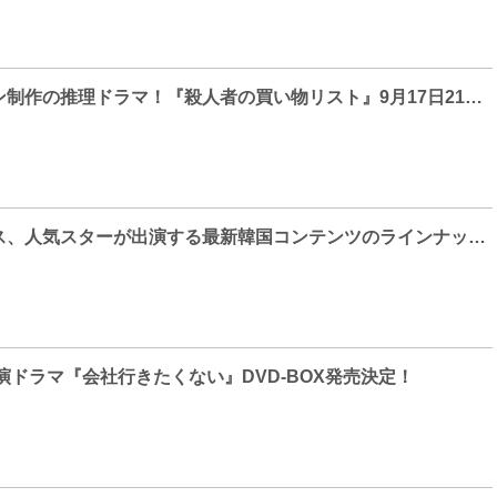
スタジオドラゴン制作の推理ドラマ！『殺人者の買い物リスト』9月17日21：00より日本初放送・初配信が決定！
ディズニープラス、人気スターが出演する最新韓国コンテンツのラインナップを発表！魅力的で質の高いストーリーが続々登場しツラインナップがさらに拡大
演ドラマ『会社行きたくない』DVD-BOX発売決定！