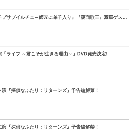
『イ・スンギのチプサ​ブイルチェ～師匠に弟子入り』『覆面歌王』​豪華ゲスト続々登場！
「ライブ ～君こそが生きる理由～」DVD発売決定!
主演『探偵なふたり：リターンズ』予告編解禁！
主演『探偵なふたり：リターンズ』予告編解禁！