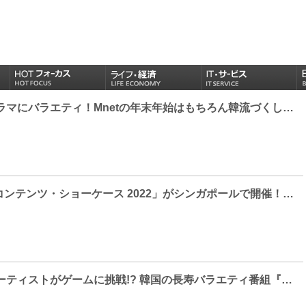
K-POPに韓国ドラマにバラエティ！Mnetの年末年始はもちろん韓流づくし！2022 Mnet 大感謝祭 12月28日～1月3日は年末年始特別編成!!
「ディズニー・コンテンツ・ショーケース 2022」がシンガポールで開催！チョン・へイン『スノードロップ』＆三池監督、ソン・ソック「私の解放日誌」やホ・ソンテ「イカゲーム」ら豪華韓国スター＆監督がステージに集結！初解禁！『BTS MONUMENTS: BEYOND THE STAR 原題）』を含む、韓国オリジナルコンテンツのラインナップを一挙解禁!!
超豪華K-POPアーティストがゲームに挑戦!? 韓国の長寿バラエティ番組『ランニングマン』がdTVで配信スタート