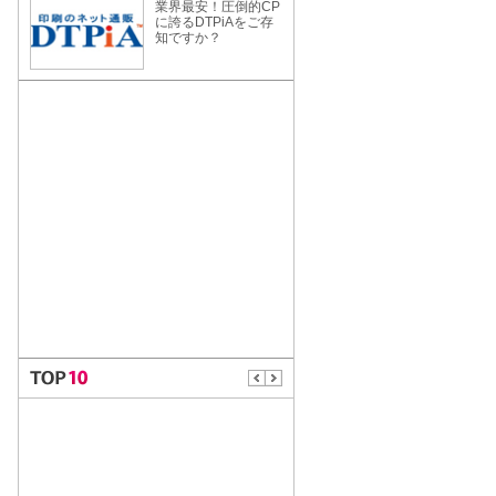
業界最安！圧倒的CP
に誇るDTPiAをご存
知ですか？