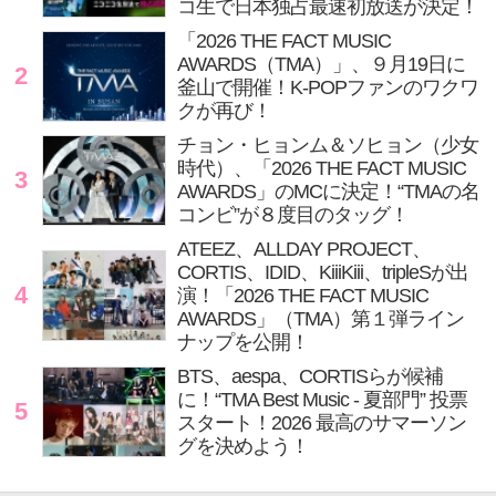
コ生で日本独占最速初放送が決定！
「2026 THE FACT MUSIC
AWARDS（TMA）」、９月19日に
2
釜山で開催！K-POPファンのワクワ
クが再び！
チョン・ヒョンム＆ソヒョン（少女
時代）、「2026 THE FACT MUSIC
3
AWARDS」のMCに決定！“TMAの名
コンビ”が８度目のタッグ！
ATEEZ、ALLDAY PROJECT、
CORTIS、IDID、KiiiKiii、tripleSが出
4
演！「2026 THE FACT MUSIC
AWARDS」（TMA）第１弾ライン
ナップを公開！
BTS、aespa、CORTISらが候補
に！“TMA Best Music - 夏部門” 投票
5
スタート！2026 最高のサマーソン
グを決めよう！