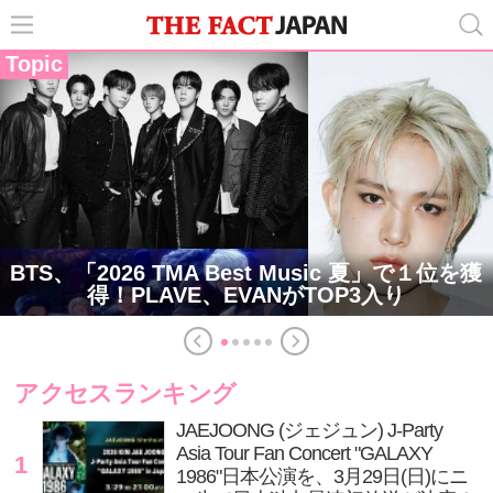
Topic
BTS、「2026 TMA Best Music 夏」で１位を獲
得！PLAVE、EVANがTOP3入り
アクセスランキング
JAEJOONG (ジェジュン) J-Party
Asia Tour Fan Concert "GALAXY
1
1986"日本公演を、3月29日(日)にニ