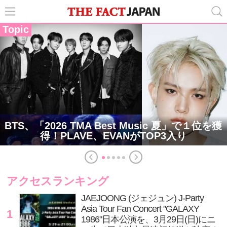
Topic
BTS、「2026 TMA Best Music 夏」で１位を獲
得！PLAVE、EVANがTOP3入り
アクセスランキング
JAEJOONG (ジェジュン) J-Party
Asia Tour Fan Concert "GALAXY
1
1986"日本公演を、3月29日(日)にニ