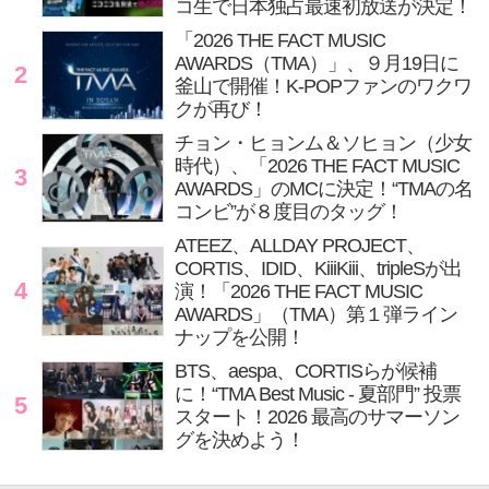
コ生で日本独占最速初放送が決定！
「2026 THE FACT MUSIC
AWARDS（TMA）」、９月19日に
2
釜山で開催！K-POPファンのワクワ
クが再び！
チョン・ヒョンム＆ソヒョン（少女
時代）、「2026 THE FACT MUSIC
3
AWARDS」のMCに決定！“TMAの名
コンビ”が８度目のタッグ！
ATEEZ、ALLDAY PROJECT、
CORTIS、IDID、KiiiKiii、tripleSが出
4
演！「2026 THE FACT MUSIC
AWARDS」（TMA）第１弾ライン
ナップを公開！
BTS、aespa、CORTISらが候補
に！“TMA Best Music - 夏部門” 投票
5
スタート！2026 最高のサマーソン
グを決めよう！