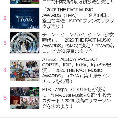
コ生で日本独占最速初放送が決定！
「2026 THE FACT MUSIC
AWARDS（TMA）」、９月19日に
2
釜山で開催！K-POPファンのワクワ
クが再び！
チョン・ヒョンム＆ソヒョン（少女
時代）、「2026 THE FACT MUSIC
3
AWARDS」のMCに決定！“TMAの名
コンビ”が８度目のタッグ！
ATEEZ、ALLDAY PROJECT、
CORTIS、IDID、KiiiKiii、tripleSが出
4
演！「2026 THE FACT MUSIC
AWARDS」（TMA）第１弾ライン
ナップを公開！
BTS、aespa、CORTISらが候補
に！“TMA Best Music - 夏部門” 投票
5
スタート！2026 最高のサマーソン
グを決めよう！