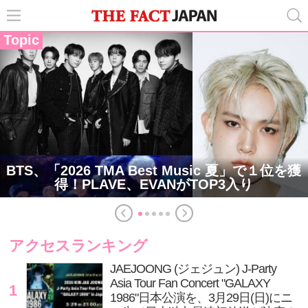
Topic
BTS、「2026 TMA Best Music 夏」で１位を獲
得！PLAVE、EVANがTOP3入り
アクセスランキング
JAEJOONG (ジェジュン) J-Party
Asia Tour Fan Concert "GALAXY
1
1986"日本公演を、3月29日(日)にニ