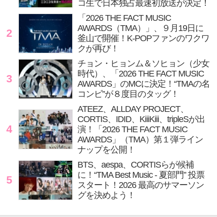
コ生で日本独占最速初放送が決定！
「2026 THE FACT MUSIC
AWARDS（TMA）」、９月19日に
2
釜山で開催！K-POPファンのワクワ
クが再び！
チョン・ヒョンム＆ソヒョン（少女
時代）、「2026 THE FACT MUSIC
3
AWARDS」のMCに決定！“TMAの名
コンビ”が８度目のタッグ！
ATEEZ、ALLDAY PROJECT、
CORTIS、IDID、KiiiKiii、tripleSが出
4
演！「2026 THE FACT MUSIC
AWARDS」（TMA）第１弾ライン
ナップを公開！
BTS、aespa、CORTISらが候補
に！“TMA Best Music - 夏部門” 投票
5
スタート！2026 最高のサマーソン
グを決めよう！