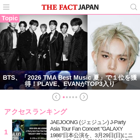
Topic
BTS、「2026 TMA Best Music 夏」で１位を獲
得！PLAVE、EVANがTOP3入り
アクセスランキング
JAEJOONG (ジェジュン) J-Party
Asia Tour Fan Concert "GALAXY
1
1986"日本公演を、3月29日(日)にニ