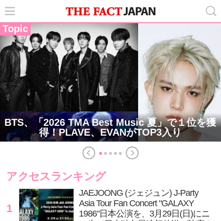
Topic
BTS、「2026 TMA Best Music 夏」で１位を獲
得！PLAVE、EVANがTOP3入り
アクセスランキング
JAEJOONG (ジェジュン) J-Party
Asia Tour Fan Concert "GALAXY
1
1986"日本公演を、3月29日(日)にニ