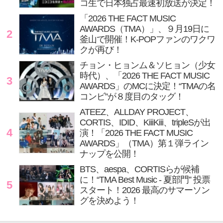
コ生で日本独占最速初放送が決定！
「2026 THE FACT MUSIC
AWARDS（TMA）」、９月19日に
2
釜山で開催！K-POPファンのワクワ
クが再び！
チョン・ヒョンム＆ソヒョン（少女
時代）、「2026 THE FACT MUSIC
3
AWARDS」のMCに決定！“TMAの名
コンビ”が８度目のタッグ！
ATEEZ、ALLDAY PROJECT、
CORTIS、IDID、KiiiKiii、tripleSが出
4
演！「2026 THE FACT MUSIC
AWARDS」（TMA）第１弾ライン
ナップを公開！
BTS、aespa、CORTISらが候補
に！“TMA Best Music - 夏部門” 投票
5
スタート！2026 最高のサマーソン
グを決めよう！