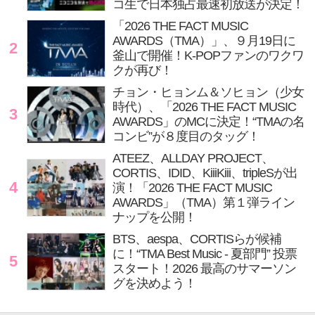
コ生で日本独占最速初放送が決定！
「2026 THE FACT MUSIC
AWARDS（TMA）」、９月19日に
2
釜山で開催！K-POPファンのワクワ
クが再び！
チョン・ヒョンム＆ソヒョン（少女
時代）、「2026 THE FACT MUSIC
3
AWARDS」のMCに決定！“TMAの名
コンビ”が８度目のタッグ！
ATEEZ、ALLDAY PROJECT、
CORTIS、IDID、KiiiKiii、tripleSが出
4
演！「2026 THE FACT MUSIC
AWARDS」（TMA）第１弾ライン
ナップを公開！
BTS、aespa、CORTISらが候補
に！“TMA Best Music - 夏部門” 投票
5
スタート！2026 最高のサマーソン
グを決めよう！