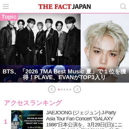
Topic
BTS、「2026 TMA Best Music 夏」で１位を獲
得！PLAVE、EVANがTOP3入り
アクセスランキング
JAEJOONG (ジェジュン) J-Party
Asia Tour Fan Concert "GALAXY
1
1986"日本公演を、3月29日(日)にニ