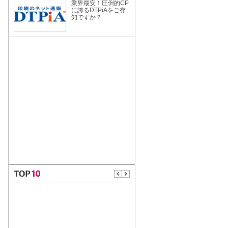
業界最安！圧倒的CP
に誇るDTPiAをご存
知ですか？