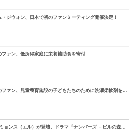
ム・ジウォン、日本で初のファンミーティング開催決定！
のファン、低所得家庭に栄養補助食を寄付
キム・ホジュンのファン、児童養育施設の子どもたちのために洗濯柔軟剤を寄付
INFINITE キム・ミョンス（エル）が登壇、ドラマ『ナンバーズ －ビルの森の監視者たち－』イベント開催決定！INFINITEキム・ミョンス（エル）が登壇『ナンバーズ －ビルの森の監視者たち－』イベント開催DVD付きチケットの販売決定！