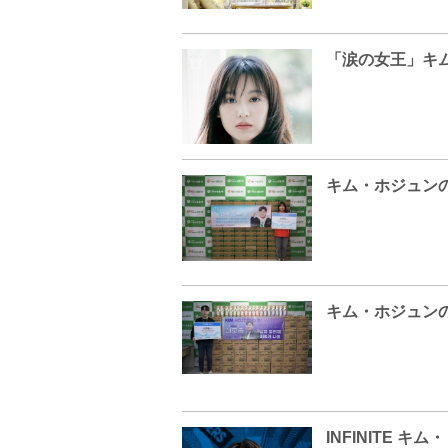
「涙の女王」キ
キム・ホジュン