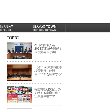
在日在郷軍人会、
2018定期総会開催！
孫京翼会長が再任
「第11回 東京韓国学
校音楽祭」が開
催...“平和を祈願する”
韓国料理研究家と夢
を叶える慶尚北道・
江原道体験ツアー