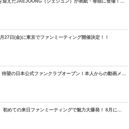
デビュー20周年を迎えたJAEJOONG（ジェジュン）が表紙・巻頭に登場！『韓流ぴあ』11月号 ９月21日発売
月27日(金)に東京でファンミーティング開催決定！！
キム・ジウォン、待望の日本公式ファンクラブオープン！本人からの動画メッセージも到着！
キム・ジウォン、 初めての来日ファンミーティングで魅力大爆発！ 8月には日本公式ファンクラブの開設決定！