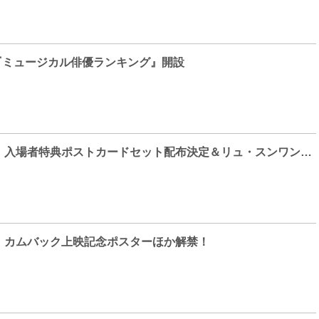
Rに『ミュージカル俳優ランキング』開設
映画『ベテラン』入場者特典ポストカードセット配布決定＆リュ・スンワン監督が語る『ベテラン』ムービー
」カムバック上映記念ポスターほか解禁！