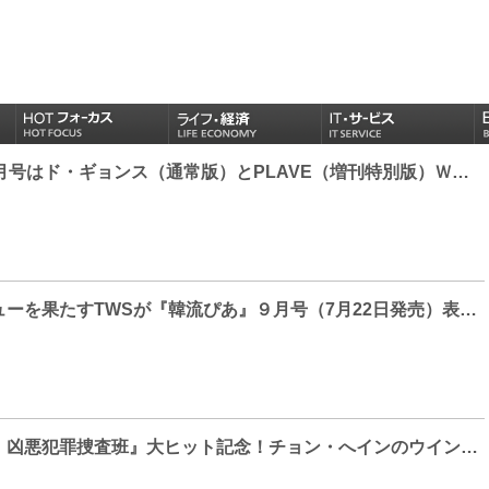
『韓流ぴあ』11月号はド・ギョンス（通常版）とPLAVE（増刊特別版）Ｗ表紙！
待望の日本デビューを果たすTWSが『韓流ぴあ』９月号（7月22日発売）表紙に登場！
映画『ベテラン 凶悪犯罪捜査班』大ヒット記念！チョン・へインのウインク無限ループ⁈スペシャルムービー解禁！