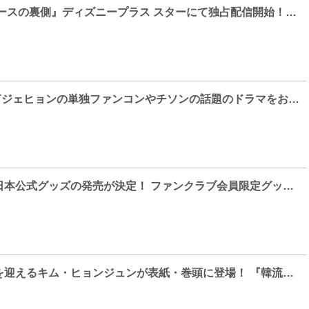
『トリガー ニュースの裏側』ディズニープラス スターにて独占配信開始！「キム・ヘスは最初から最後まで最高のパートナー！」（チョン・ソンイル） “チームトリガー”が仲良く手を繋いで登壇した会見をレポート！
KNTV 2月はNCTジェヒョンの単独ファンコンやチソンの話題のドラマをお届け！
キム・ヨンデ、日本公式グッズの発売が決定！ ファンクラブ会員限定グッズも！
芸能活動２０年を迎えるキム・ヒョンジュンが表紙・巻頭に登場！ 『韓流ぴあ』 2025年1月号が発売！