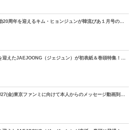
2025年に芸能活動20周年を迎えるキム・ヒョンジュンが韓流ぴあ１月号の表紙＆巻頭を飾る
デビュー20周年を迎えたJAEJOONG（ジェジュン）が初表紙＆巻頭特集！『#韓流ぴあ 』11月号、好評発売中
キム・ヨンデ、9/27(金)東京ファンミに向けて本人からのメッセージ動画到着！