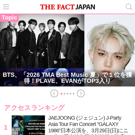
Topic
BTS、「2026 TMA Best Music 夏」で１位を獲
得！PLAVE、EVANがTOP3入り
アクセスランキング
JAEJOONG (ジェジュン) J-Party
Asia Tour Fan Concert "GALAXY
1
1986"日本公演を、3月29日(日)にニ