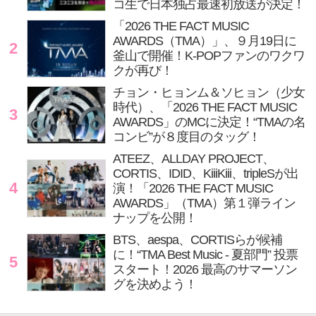
コ生で日本独占最速初放送が決定！
「2026 THE FACT MUSIC
AWARDS（TMA）」、９月19日に
2
釜山で開催！K-POPファンのワクワ
クが再び！
チョン・ヒョンム＆ソヒョン（少女
時代）、「2026 THE FACT MUSIC
3
AWARDS」のMCに決定！“TMAの名
コンビ”が８度目のタッグ！
ATEEZ、ALLDAY PROJECT、
CORTIS、IDID、KiiiKiii、tripleSが出
4
演！「2026 THE FACT MUSIC
AWARDS」（TMA）第１弾ライン
ナップを公開！
BTS、aespa、CORTISらが候補
に！“TMA Best Music - 夏部門” 投票
5
スタート！2026 最高のサマーソン
グを決めよう！