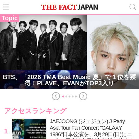
Topic
BTS、「2026 TMA Best Music 夏」で１位を獲
得！PLAVE、EVANがTOP3入り
アクセスランキング
JAEJOONG (ジェジュン) J-Party
Asia Tour Fan Concert "GALAXY
1
1986"日本公演を、3月29日(日)にニ