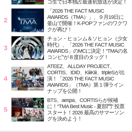
コ生で日本独占最速初放送が決定！
「2026 THE FACT MUSIC
AWARDS（TMA）」、９月19日に
2
釜山で開催！K-POPファンのワクワ
クが再び！
チョン・ヒョンム＆ソヒョン（少女
時代）、「2026 THE FACT MUSIC
3
AWARDS」のMCに決定！“TMAの名
コンビ”が８度目のタッグ！
ATEEZ、ALLDAY PROJECT、
CORTIS、IDID、KiiiKiii、tripleSが出
4
演！「2026 THE FACT MUSIC
AWARDS」（TMA）第１弾ライン
ナップを公開！
BTS、aespa、CORTISらが候補
に！“TMA Best Music - 夏部門” 投票
5
スタート！2026 最高のサマーソン
グを決めよう！