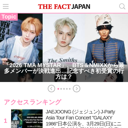
Topic
「2026 TMA MYSTAR」、BTS＆NMIXXから最
多メンバーが決戦進出…記念すべき初受賞の行
方は？
アクセスランキング
JAEJOONG (ジェジュン) J-Party
Asia Tour Fan Concert "GALAXY
1
1986"日本公演を、3月29日(日)にニ