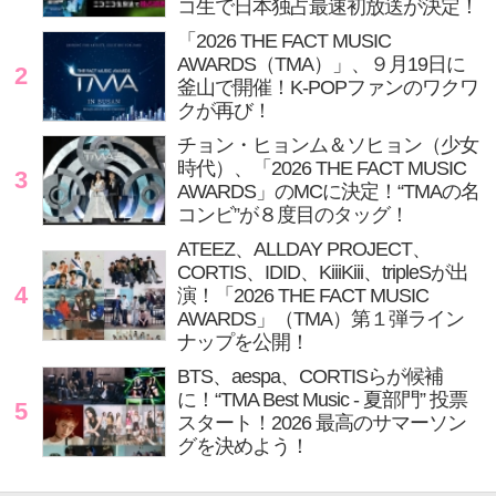
コ生で日本独占最速初放送が決定！
「2026 THE FACT MUSIC
AWARDS（TMA）」、９月19日に
2
釜山で開催！K-POPファンのワクワ
クが再び！
チョン・ヒョンム＆ソヒョン（少女
時代）、「2026 THE FACT MUSIC
3
AWARDS」のMCに決定！“TMAの名
コンビ”が８度目のタッグ！
ATEEZ、ALLDAY PROJECT、
CORTIS、IDID、KiiiKiii、tripleSが出
4
演！「2026 THE FACT MUSIC
AWARDS」（TMA）第１弾ライン
ナップを公開！
BTS、aespa、CORTISらが候補
に！“TMA Best Music - 夏部門” 投票
5
スタート！2026 最高のサマーソン
グを決めよう！