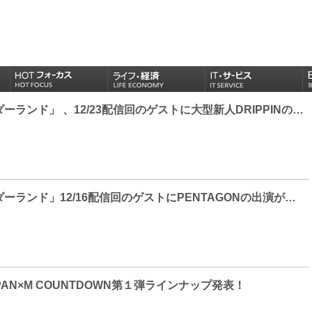
「アイドルワンダーランド」 、12/23配信回のゲストに大型新人DRIPPINの出演が決定！
「アイドルワンダーランド」12/16配信回のゲストにPENTAGONの出演が決定！
JAPAN×M COUNTDOWN第１弾ラインナップ発表！