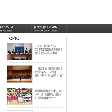
在日在郷軍人会、
2018定期総会開催！
孫京翼会長が再任
「第11回 東京韓国学
校音楽祭」が開
催...“平和を祈願する”
韓国料理研究家と夢
を叶える慶尚北道・
江原道体験ツアー