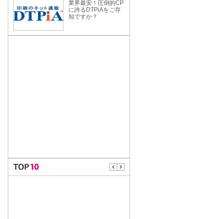
業界最安！圧倒的CP
に誇るDTPiAをご存
知ですか？