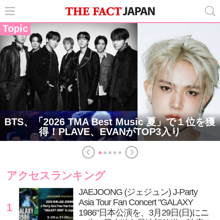
Topic
BTS、「2026 TMA Best Music 夏」で１位を獲
得！PLAVE、EVANがTOP3入り
アクセスランキング
JAEJOONG (ジェジュン) J-Party
Asia Tour Fan Concert "GALAXY
1
1986"日本公演を、3月29日(日)にニ