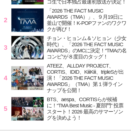
コ生で日本独占最速初放送が決定！
「2026 THE FACT MUSIC
AWARDS（TMA）」、９月19日に
2
釜山で開催！K-POPファンのワクワ
クが再び！
チョン・ヒョンム＆ソヒョン（少女
時代）、「2026 THE FACT MUSIC
3
AWARDS」のMCに決定！“TMAの名
コンビ”が８度目のタッグ！
ATEEZ、ALLDAY PROJECT、
CORTIS、IDID、KiiiKiii、tripleSが出
4
演！「2026 THE FACT MUSIC
AWARDS」（TMA）第１弾ライン
ナップを公開！
BTS、aespa、CORTISらが候補
に！“TMA Best Music - 夏部門” 投票
5
スタート！2026 最高のサマーソン
グを決めよう！