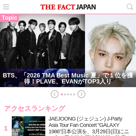
Topic
BTS、「2026 TMA Best Music 夏」で１位を獲
得！PLAVE、EVANがTOP3入り
アクセスランキング
JAEJOONG (ジェジュン) J-Party
Asia Tour Fan Concert "GALAXY
1
1986"日本公演を、3月29日(日)にニ