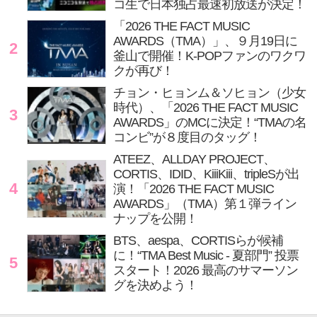
コ生で日本独占最速初放送が決定！
「2026 THE FACT MUSIC
AWARDS（TMA）」、９月19日に
2
釜山で開催！K-POPファンのワクワ
クが再び！
チョン・ヒョンム＆ソヒョン（少女
時代）、「2026 THE FACT MUSIC
3
AWARDS」のMCに決定！“TMAの名
コンビ”が８度目のタッグ！
ATEEZ、ALLDAY PROJECT、
CORTIS、IDID、KiiiKiii、tripleSが出
4
演！「2026 THE FACT MUSIC
AWARDS」（TMA）第１弾ライン
ナップを公開！
BTS、aespa、CORTISらが候補
に！“TMA Best Music - 夏部門” 投票
5
スタート！2026 最高のサマーソン
グを決めよう！