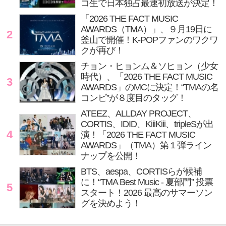
コ生で日本独占最速初放送が決定！
「2026 THE FACT MUSIC
AWARDS（TMA）」、９月19日に
2
釜山で開催！K-POPファンのワクワ
クが再び！
チョン・ヒョンム＆ソヒョン（少女
時代）、「2026 THE FACT MUSIC
3
AWARDS」のMCに決定！“TMAの名
コンビ”が８度目のタッグ！
ATEEZ、ALLDAY PROJECT、
CORTIS、IDID、KiiiKiii、tripleSが出
4
演！「2026 THE FACT MUSIC
AWARDS」（TMA）第１弾ライン
ナップを公開！
BTS、aespa、CORTISらが候補
に！“TMA Best Music - 夏部門” 投票
5
スタート！2026 最高のサマーソン
グを決めよう！