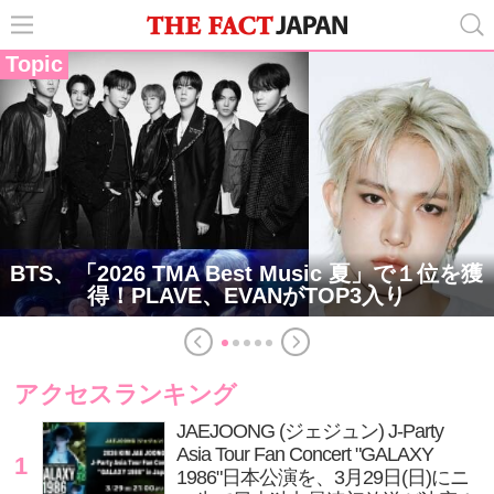
Topic
BTS、「2026 TMA Best Music 夏」で１位を獲
得！PLAVE、EVANがTOP3入り
アクセスランキング
JAEJOONG (ジェジュン) J-Party
Asia Tour Fan Concert "GALAXY
1
1986"日本公演を、3月29日(日)にニ