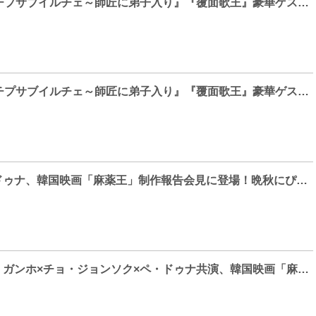
『イ・スンギのチプサ​ブイルチェ～師匠に弟子入り』『覆面歌王』​豪華ゲスト続々登場！
『イ・スンギのチプサ​ブイルチェ～師匠に弟子入り』『覆面歌王』​豪華ゲスト続々登場！
【Photo】ペ・ドゥナ、韓国映画「麻薬王」制作報告会見に登場！晩秋にぴったりなファッションを披露
【Photo】ソン・ガンホ×チョ・ジョンソク×ペ・ドゥナ共演、韓国映画「麻薬王」制作報告会見