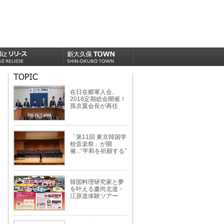
在日在郷軍人会、
2018定期総会開催！
孫京翼会長が再任
「第11回 東京韓国学
校音楽祭」が開
催...“平和を祈願する”
韓国料理研究家と夢
を叶える慶尚北道・
江原道体験ツアー