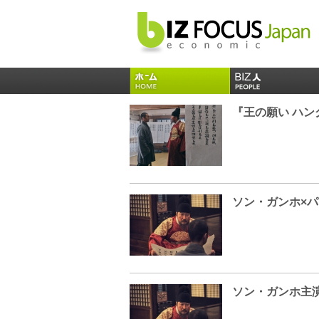
『王の願い ハ
ソン・ガンホ主