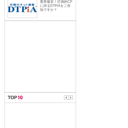
業界最安！圧倒的CP
に誇るDTPiAをご存
知ですか？