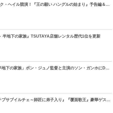
ソン・ガンホ×パク・ヘイル競演！『王の願い ハングルの始まり』予告編＆場面写真解禁
 半地下の家族』TSUTAYA店舗レンタル歴代1位を更新
「パラサイト 半地下の家族」ポン・ジュノ監督と主演のソン・ガンホにDJ KOOが日韓文化交流！
『イ・スンギのチプサ​ブイルチェ～師匠に弟子入り』『覆面歌王』​豪華ゲスト続々登場！