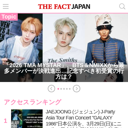
Topic
「2026 TMA MYSTAR」、BTS＆NMIXXから最
多メンバーが決戦進出…記念すべき初受賞の行
方は？
アクセスランキング
JAEJOONG (ジェジュン) J-Party
Asia Tour Fan Concert "GALAXY
1
1986"日本公演を、3月29日(日)にニ