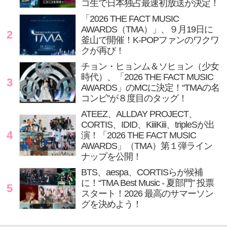
コ生で日本独占最速初放送が決定！
「2026 THE FACT MUSIC
AWARDS（TMA）」、９月19日に
2
釜山で開催！K-POPファンのワクワ
クが再び！
チョン・ヒョンム＆ソヒョン（少女
時代）、「2026 THE FACT MUSIC
3
AWARDS」のMCに決定！“TMAの名
コンビ”が８度目のタッグ！
ATEEZ、ALLDAY PROJECT、
CORTIS、IDID、KiiiKiii、tripleSが出
4
演！「2026 THE FACT MUSIC
AWARDS」（TMA）第１弾ライン
ナップを公開！
BTS、aespa、CORTISらが候補
に！“TMA Best Music - 夏部門” 投票
5
スタート！2026 最高のサマーソン
グを決めよう！