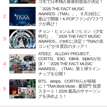
コ生で日本独占最速初放送が決定！
「2026 THE FACT MUSIC
AWARDS（TMA）」、９月19日に
2
釜山で開催！K-POPファンのワクワ
クが再び！
チョン・ヒョンム＆ソヒョン（少女
時代）、「2026 THE FACT MUSIC
3
AWARDS」のMCに決定！“TMAの名
コンビ”が８度目のタッグ！
ATEEZ、ALLDAY PROJECT、
CORTIS、IDID、KiiiKiii、tripleSが出
4
演！「2026 THE FACT MUSIC
AWARDS」（TMA）第１弾ライン
ナップを公開！
BTS、aespa、CORTISらが候補
に！“TMA Best Music - 夏部門” 投票
5
スタート！2026 最高のサマーソン
グを決めよう！