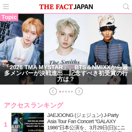
Topic
「2026 TMA MYSTAR」、BTS＆NMIXXから最
多メンバーが決戦進出…記念すべき初受賞の行
方は？
アクセスランキング
JAEJOONG (ジェジュン) J-Party
Asia Tour Fan Concert "GALAXY
1
1986"日本公演を、3月29日(日)にニ