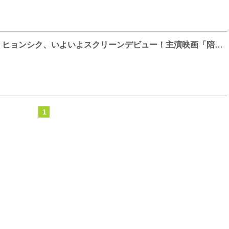
【Photo】パク・ヒョンシク、いよいよスクリーンデビュー！主演映画「陪審員たち」制作報告会見
1