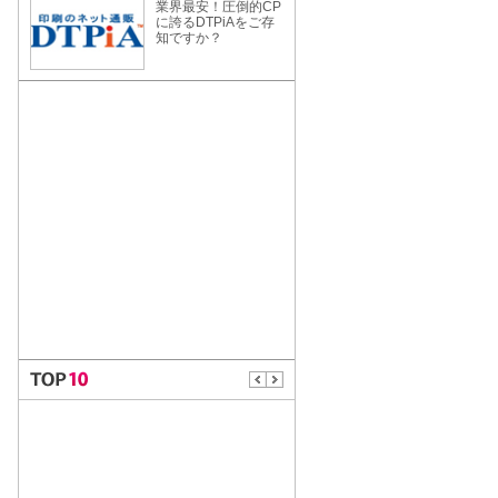
業界最安！圧倒的CP
に誇るDTPiAをご存
知ですか？