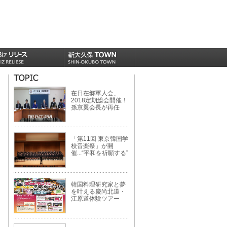
在日在郷軍人会、
2018定期総会開催！
孫京翼会長が再任
「第11回 東京韓国学
校音楽祭」が開
催...“平和を祈願する”
韓国料理研究家と夢
を叶える慶尚北道・
江原道体験ツアー