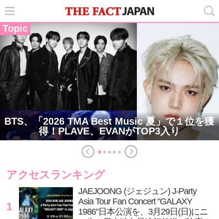
Topic
BTS、「2026 TMA Best Music 夏」で１位を獲
得！PLAVE、EVANがTOP3入り
アクセスランキング
JAEJOONG (ジェジュン) J-Party
Asia Tour Fan Concert "GALAXY
1
1986"日本公演を、3月29日(日)にニ