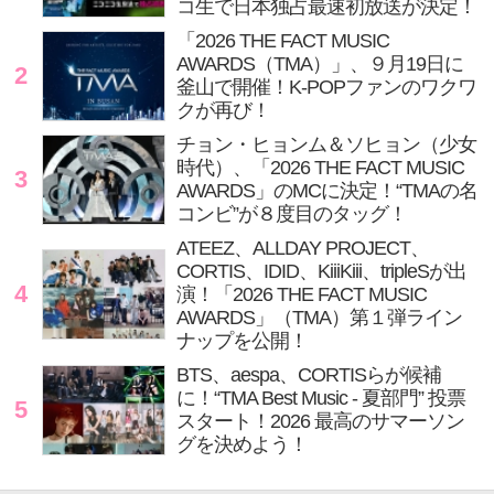
コ生で日本独占最速初放送が決定！
「2026 THE FACT MUSIC
AWARDS（TMA）」、９月19日に
2
釜山で開催！K-POPファンのワクワ
クが再び！
チョン・ヒョンム＆ソヒョン（少女
時代）、「2026 THE FACT MUSIC
3
AWARDS」のMCに決定！“TMAの名
コンビ”が８度目のタッグ！
ATEEZ、ALLDAY PROJECT、
CORTIS、IDID、KiiiKiii、tripleSが出
4
演！「2026 THE FACT MUSIC
AWARDS」（TMA）第１弾ライン
ナップを公開！
BTS、aespa、CORTISらが候補
に！“TMA Best Music - 夏部門” 投票
5
スタート！2026 最高のサマーソン
グを決めよう！