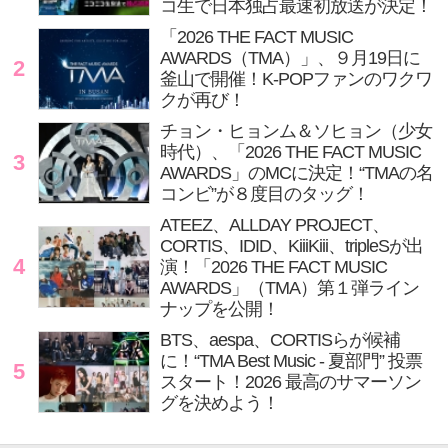
コ生で日本独占最速初放送が決定！
「2026 THE FACT MUSIC
AWARDS（TMA）」、９月19日に
2
釜山で開催！K-POPファンのワクワ
クが再び！
チョン・ヒョンム＆ソヒョン（少女
時代）、「2026 THE FACT MUSIC
3
AWARDS」のMCに決定！“TMAの名
コンビ”が８度目のタッグ！
ATEEZ、ALLDAY PROJECT、
CORTIS、IDID、KiiiKiii、tripleSが出
4
演！「2026 THE FACT MUSIC
AWARDS」（TMA）第１弾ライン
ナップを公開！
BTS、aespa、CORTISらが候補
に！“TMA Best Music - 夏部門” 投票
5
スタート！2026 最高のサマーソン
グを決めよう！