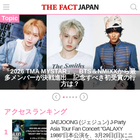
Topic
「2026 TMA MYSTAR」、BTS＆NMIXXから最
多メンバーが決戦進出…記念すべき初受賞の行
方は？
アクセスランキング
JAEJOONG (ジェジュン) J-Party
Asia Tour Fan Concert "GALAXY
1
1986"日本公演を、3月29日(日)にニ