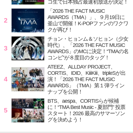
コ生で日本独占最速初放送が決定！
「2026 THE FACT MUSIC
AWARDS（TMA）」、９月19日に
2
釜山で開催！K-POPファンのワクワ
クが再び！
チョン・ヒョンム＆ソヒョン（少女
時代）、「2026 THE FACT MUSIC
3
AWARDS」のMCに決定！“TMAの名
コンビ”が８度目のタッグ！
ATEEZ、ALLDAY PROJECT、
CORTIS、IDID、KiiiKiii、tripleSが出
4
演！「2026 THE FACT MUSIC
AWARDS」（TMA）第１弾ライン
ナップを公開！
BTS、aespa、CORTISらが候補
に！“TMA Best Music - 夏部門” 投票
5
スタート！2026 最高のサマーソン
グを決めよう！