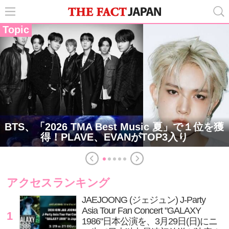
Topic
BTS、「2026 TMA Best Music 夏」で１位を獲
得！PLAVE、EVANがTOP3入り
アクセスランキング
JAEJOONG (ジェジュン) J-Party
Asia Tour Fan Concert "GALAXY
1
1986"日本公演を、3月29日(日)にニ