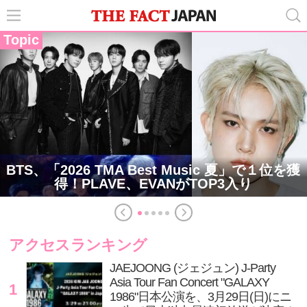
Topic
BTS、「2026 TMA Best Music 夏」で１位を獲
得！PLAVE、EVANがTOP3入り
アクセスランキング
JAEJOONG (ジェジュン) J-Party
Asia Tour Fan Concert "GALAXY
1
1986"日本公演を、3月29日(日)にニ