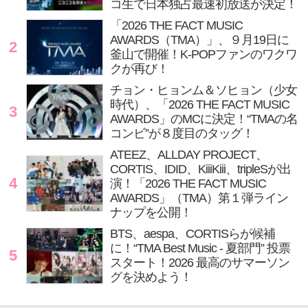
コ生で日本独占最速初放送が決定！
「2026 THE FACT MUSIC
AWARDS（TMA）」、９月19日に
2
釜山で開催！K-POPファンのワクワ
クが再び！
チョン・ヒョンム＆ソヒョン（少女
時代）、「2026 THE FACT MUSIC
3
AWARDS」のMCに決定！“TMAの名
コンビ”が８度目のタッグ！
ATEEZ、ALLDAY PROJECT、
CORTIS、IDID、KiiiKiii、tripleSが出
4
演！「2026 THE FACT MUSIC
AWARDS」（TMA）第１弾ライン
ナップを公開！
BTS、aespa、CORTISらが候補
に！“TMA Best Music - 夏部門” 投票
5
スタート！2026 最高のサマーソン
グを決めよう！