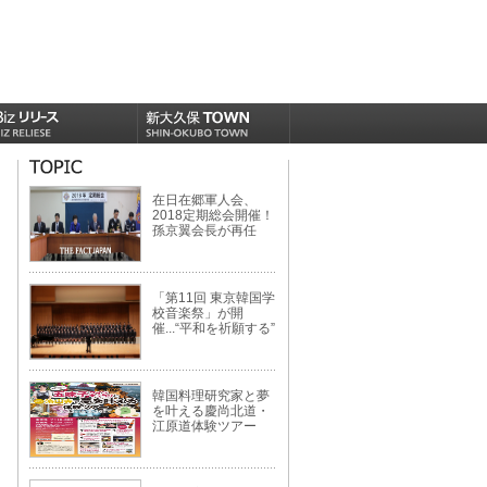
在日在郷軍人会、
2018定期総会開催！
孫京翼会長が再任
「第11回 東京韓国学
校音楽祭」が開
催...“平和を祈願する”
韓国料理研究家と夢
を叶える慶尚北道・
江原道体験ツアー