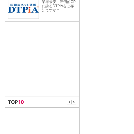
業界最安！圧倒的CP
に誇るDTPiAをご存
知ですか？