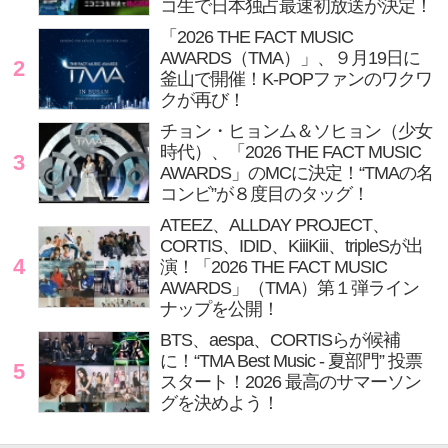
コ生で日本独占最速初放送が決定！
「2026 THE FACT MUSIC
AWARDS（TMA）」、９月19日に
2
釜山で開催！K-POPファンのワクワ
クが再び！
チョン・ヒョンム＆ソヒョン（少女
時代）、「2026 THE FACT MUSIC
3
AWARDS」のMCに決定！“TMAの名
コンビ”が８度目のタッグ！
ATEEZ、ALLDAY PROJECT、
CORTIS、IDID、KiiiKiii、tripleSが出
4
演！「2026 THE FACT MUSIC
AWARDS」（TMA）第１弾ライン
ナップを公開！
BTS、aespa、CORTISらが候補
に！“TMA Best Music - 夏部門” 投票
5
スタート！2026 最高のサマーソン
グを決めよう！