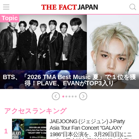
Topic
BTS、「2026 TMA Best Music 夏」で１位を獲
得！PLAVE、EVANがTOP3入り
アクセスランキング
JAEJOONG (ジェジュン) J-Party
Asia Tour Fan Concert "GALAXY
1
1986"日本公演を、3月29日(日)にニ