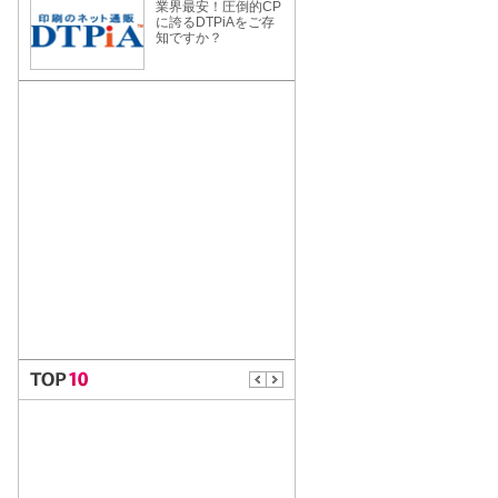
業界最安！圧倒的CP
に誇るDTPiAをご存
知ですか？