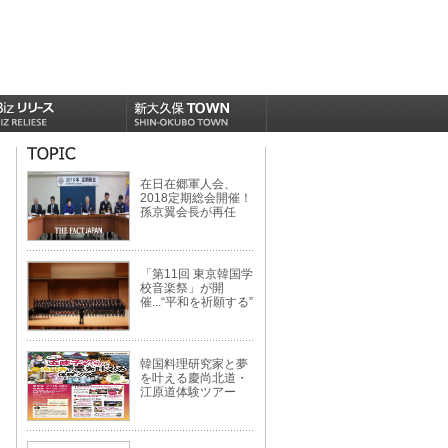
在日在郷軍人会、
2018定期総会開催！
孫京翼会長が再任
「第11回 東京韓国学
校音楽祭」が開
催...“平和を祈願する”
韓国料理研究家と夢
を叶える慶尚北道・
江原道体験ツアー