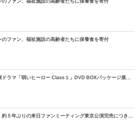
ンのファン、福祉施設の高齢者たちに保養食を寄付
ンのファン、福祉施設の高齢者たちに保養食を寄付
パク・ジフン主演ドラマ「弱いヒーロー Class１」DVD BOXパッケージ展開写真大公開&SNSプレゼントキャンぺーン決定！
パク・ミニョン、約５年ぶりの来日ファンミーティング東京公演完売につき急遽大阪での追加公演決定！