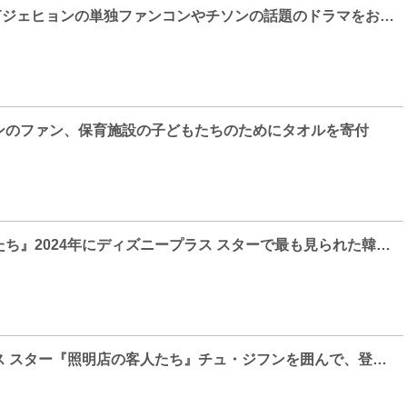
KNTV 2月はNCTジェヒョンの単独ファンコンやチソンの話題のドラマをお届け！
ンのファン、保育施設の子どもたちのためにタオルを寄付
『照明店の客人たち』2024年にディズニープラス スターで最も見られた韓ドラに！
ディズニープラス スター『照明店の客人たち』チュ・ジフンを囲んで、登場人物が大集合の本ポスターと、謎に包まれた本作のヒントが明かされる本予告編が解禁！