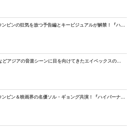
人気女優パク・ウンビンの狂気を放つ予告編とキービジュアルが解禁！『ハイパーナイフ 闇の天才外科医』ディズニープラスにて、3月19日(水)独占配信開始！
東方神起やBoAなどアジアの音楽シーンに目を向けてきたエイベックスの音楽的影響を醸したかった！？ キュレーター・堤拓也とアーティスト・ボマ・パクにMC 森山未來が迫る アート専門番組【MEET YOUR ART】
人気女優パク・ウンビン＆映画界の名優ソル・ギョング共演！『ハイパーナイフ 闇の天才外科医』ディズニープラスにて、2025年3月19日(水)独占配信開始！ティザーポスターとティザー予告が解禁