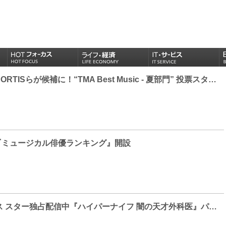
BTS、aespa、CORTISらが候補に！“TMA Best Music - 夏部門” 投票スタート！2026 最高のサマーソングを決めよう！
Rに『ミュージカル俳優ランキング』開設
ディズニープラス スター独占配信中『ハイパーナイフ 闇の天才外科医』パク・ウンビン「演じた役のクレイジーさに注目してほしい」と作品をPR!