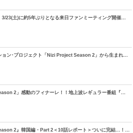
パク・ミニョン、3/23(土)に約5年ぶりとなる来日ファンミーティング開催決定！
感動のオーディション･プロジェクト「Nizi Project Season 2」から生まれた “NEXZ”、話題沸騰の「Miracle」12月18日(月)プレリリース決定！！プレリリースと同時に初のPerformance Videoも公開！！
「Nizi Project Season 2」感動のフィナーレ！！地上波レギュラー番組『実況！ニジプロ2』最終回で、J.Y. Park氏が誕生したグローバル･ボーイズグループ“NEXZ（読み：ネクスジ）”への想いを語る！日テレプラスでは、12月23日(土)『実況！ニジプロ2』3時間に渡る緊急特番放送も決定！！
『Nizi Project Season 2』韓国編・Part 2＜10話レポート＞ついに完結…！！デビューメンバー決定！次世代を担うグローバル･ボーイズグループ”NEXZ“が誕生！そして、12/18(月) 日本テレビ系情報番組『DayDay.』韓国から初のゲスト生出演も決定！