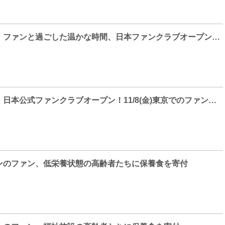
パク・ミニョン、ファンと過ごした温かな時間、日本ファンクラブオープン記念ファンミーティング
パク・ミニョン、日本公式ファンクラブオープン！11/8(金)東京でのファンミーティング開催も決定！
ンのファン、低栄養状態の高齢者たちに保養食を寄付