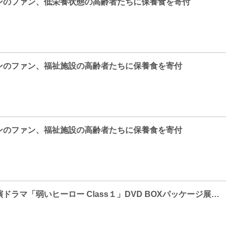
ンのファン、低栄養状態の高齢者たちに保養食を寄付
ンのファン、福祉施設の高齢者たちに保養食を寄付
ンのファン、福祉施設の高齢者たちに保養食を寄付
パク・ジフン主演ドラマ「弱いヒーロー Class１」DVD BOXパッケージ展開写真大公開&SNSプレゼントキャンぺーン決定！