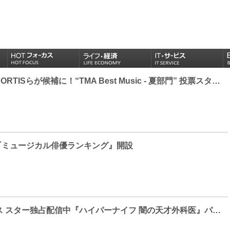
BTS、aespa、CORTISらが候補に！“TMA Best Music - 夏部門” 投票スタート！2026 最高のサマーソングを決めよう！
Rに『ミュージカル俳優ランキング』開設
ディズニープラス スター独占配信中『ハイパーナイフ 闇の天才外科医』パク・ウンビン「演じた役のクレイジーさに注目してほしい」と作品をPR!