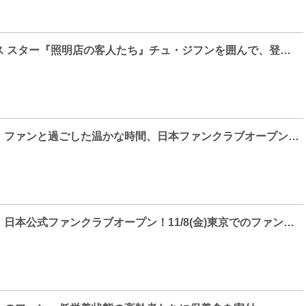
ディズニープラス スター『照明店の客人たち』チュ・ジフンを囲んで、登場人物が大集合の本ポスターと、謎に包まれた本作のヒントが明かされる本予告編が解禁！
パク・ミニョン、ファンと過ごした温かな時間、日本ファンクラブオープン記念ファンミーティング
パク・ミニョン、日本公式ファンクラブオープン！11/8(金)東京でのファンミーティング開催も決定！