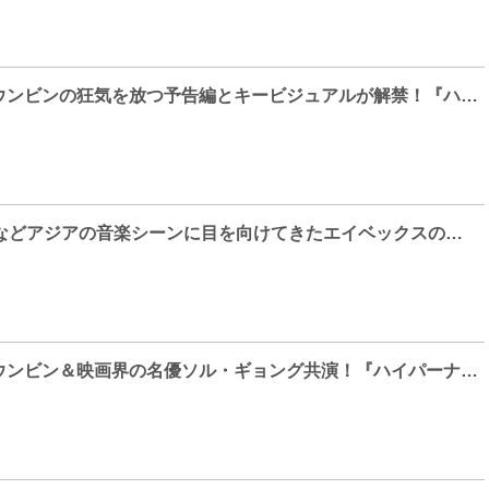
人気女優パク・ウンビンの狂気を放つ予告編とキービジュアルが解禁！『ハイパーナイフ 闇の天才外科医』ディズニープラスにて、3月19日(水)独占配信開始！
東方神起やBoAなどアジアの音楽シーンに目を向けてきたエイベックスの音楽的影響を醸したかった！？ キュレーター・堤拓也とアーティスト・ボマ・パクにMC 森山未來が迫る アート専門番組【MEET YOUR ART】
人気女優パク・ウンビン＆映画界の名優ソル・ギョング共演！『ハイパーナイフ 闇の天才外科医』ディズニープラスにて、2025年3月19日(水)独占配信開始！ティザーポスターとティザー予告が解禁