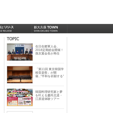
在日在郷軍人会、
2018定期総会開催！
孫京翼会長が再任
「第11回 東京韓国学
校音楽祭」が開
催...“平和を祈願する”
韓国料理研究家と夢
を叶える慶尚北道・
江原道体験ツアー