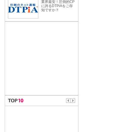
業界最安！圧倒的CP
に誇るDTPiAをご存
知ですか？