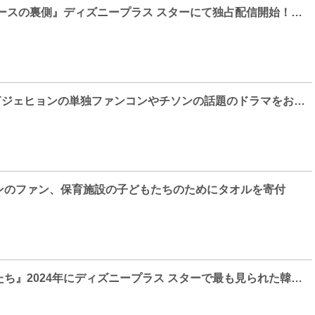
『トリガー ニュースの裏側』ディズニープラス スターにて独占配信開始！「キム・ヘスは最初から最後まで最高のパートナー！」（チョン・ソンイル） “チームトリガー”が仲良く手を繋いで登壇した会見をレポート！
KNTV 2月はNCTジェヒョンの単独ファンコンやチソンの話題のドラマをお届け！
ンのファン、保育施設の子どもたちのためにタオルを寄付
『照明店の客人たち』2024年にディズニープラス スターで最も見られた韓ドラに！