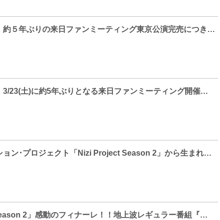
パク・ミニョン、約５年ぶりの来日ファンミーティング東京公演完売につき急遽大阪での追加公演決定！
パク・ミニョン、3/23(土)に約5年ぶりとなる来日ファンミーティング開催決定！
感動のオーディション･プロジェクト「Nizi Project Season 2」から生まれた “NEXZ”、話題沸騰の「Miracle」12月18日(月)プレリリース決定！！プレリリースと同時に初のPerformance Videoも公開！！
「Nizi Project Season 2」感動のフィナーレ！！地上波レギュラー番組『実況！ニジプロ2』最終回で、J.Y. Park氏が誕生したグローバル･ボーイズグループ“NEXZ（読み：ネクスジ）”への想いを語る！日テレプラスでは、12月23日(土)『実況！ニジプロ2』3時間に渡る緊急特番放送も決定！！