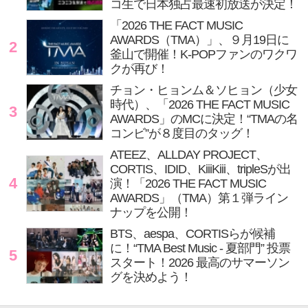
コ生で日本独占最速初放送が決定！
「2026 THE FACT MUSIC
AWARDS（TMA）」、９月19日に
2
釜山で開催！K-POPファンのワクワ
クが再び！
チョン・ヒョンム＆ソヒョン（少女
時代）、「2026 THE FACT MUSIC
3
AWARDS」のMCに決定！“TMAの名
コンビ”が８度目のタッグ！
ATEEZ、ALLDAY PROJECT、
CORTIS、IDID、KiiiKiii、tripleSが出
4
演！「2026 THE FACT MUSIC
AWARDS」（TMA）第１弾ライン
ナップを公開！
BTS、aespa、CORTISらが候補
に！“TMA Best Music - 夏部門” 投票
5
スタート！2026 最高のサマーソン
グを決めよう！