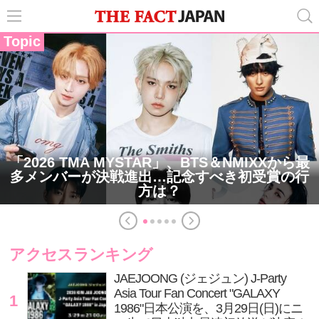
Topic
「2026 TMA MYSTAR」、BTS＆NMIXXから最
多メンバーが決戦進出…記念すべき初受賞の行
方は？
アクセスランキング
JAEJOONG (ジェジュン) J-Party
Asia Tour Fan Concert "GALAXY
1
1986"日本公演を、3月29日(日)にニ