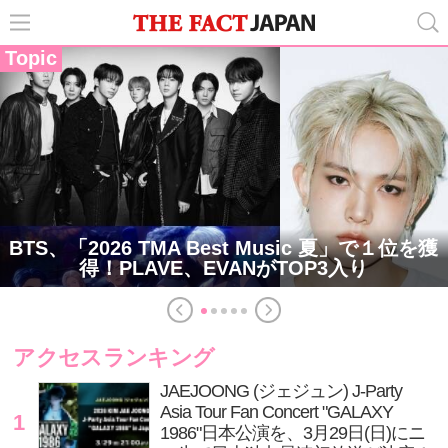
Topic
BTS、「2026 TMA Best Music 夏」で１位を獲
得！PLAVE、EVANがTOP3入り
アクセスランキング
JAEJOONG (ジェジュン) J-Party
Asia Tour Fan Concert "GALAXY
1
1986"日本公演を、3月29日(日)にニ