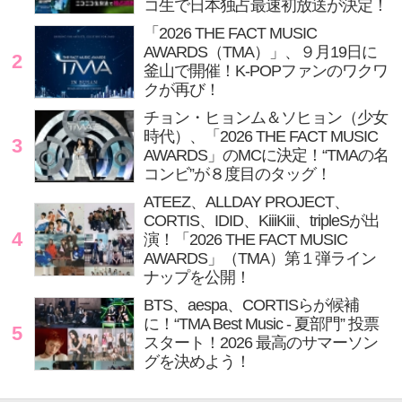
コ生で日本独占最速初放送が決定！
「2026 THE FACT MUSIC
AWARDS（TMA）」、９月19日に
2
釜山で開催！K-POPファンのワクワ
クが再び！
チョン・ヒョンム＆ソヒョン（少女
時代）、「2026 THE FACT MUSIC
3
AWARDS」のMCに決定！“TMAの名
コンビ”が８度目のタッグ！
ATEEZ、ALLDAY PROJECT、
CORTIS、IDID、KiiiKiii、tripleSが出
4
演！「2026 THE FACT MUSIC
AWARDS」（TMA）第１弾ライン
ナップを公開！
BTS、aespa、CORTISらが候補
に！“TMA Best Music - 夏部門” 投票
5
スタート！2026 最高のサマーソン
グを決めよう！