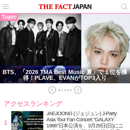
Topic
BTS、「2026 TMA Best Music 夏」で１位を獲
得！PLAVE、EVANがTOP3入り
アクセスランキング
JAEJOONG (ジェジュン) J-Party
Asia Tour Fan Concert "GALAXY
1
1986"日本公演を、3月29日(日)にニ