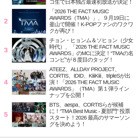
コ生で日本独占最速初放送が決定！
「2026 THE FACT MUSIC
AWARDS（TMA）」、９月19日に
2
釜山で開催！K-POPファンのワクワ
クが再び！
チョン・ヒョンム＆ソヒョン（少女
時代）、「2026 THE FACT MUSIC
3
AWARDS」のMCに決定！“TMAの名
コンビ”が８度目のタッグ！
ATEEZ、ALLDAY PROJECT、
CORTIS、IDID、KiiiKiii、tripleSが出
4
演！「2026 THE FACT MUSIC
AWARDS」（TMA）第１弾ライン
ナップを公開！
BTS、aespa、CORTISらが候補
に！“TMA Best Music - 夏部門” 投票
5
スタート！2026 最高のサマーソン
グを決めよう！