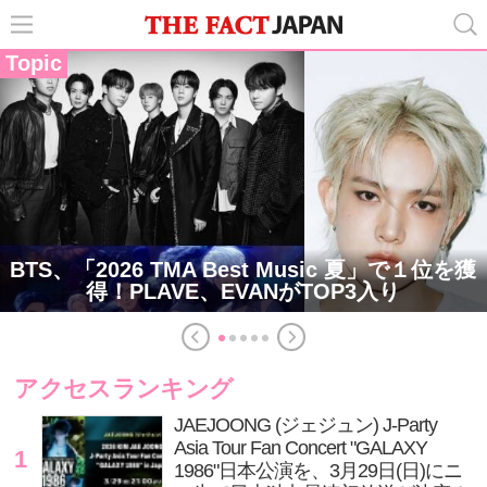
Topic
BTS、「2026 TMA Best Music 夏」で１位を獲
得！PLAVE、EVANがTOP3入り
アクセスランキング
JAEJOONG (ジェジュン) J-Party
Asia Tour Fan Concert "GALAXY
1
1986"日本公演を、3月29日(日)にニ