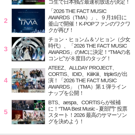
コ生で日本独占最速初放送が決定！
「2026 THE FACT MUSIC
AWARDS（TMA）」、９月19日に
2
釜山で開催！K-POPファンのワクワ
クが再び！
チョン・ヒョンム＆ソヒョン（少女
時代）、「2026 THE FACT MUSIC
3
AWARDS」のMCに決定！“TMAの名
コンビ”が８度目のタッグ！
ATEEZ、ALLDAY PROJECT、
CORTIS、IDID、KiiiKiii、tripleSが出
4
演！「2026 THE FACT MUSIC
AWARDS」（TMA）第１弾ライン
ナップを公開！
BTS、aespa、CORTISらが候補
に！“TMA Best Music - 夏部門” 投票
5
スタート！2026 最高のサマーソン
グを決めよう！