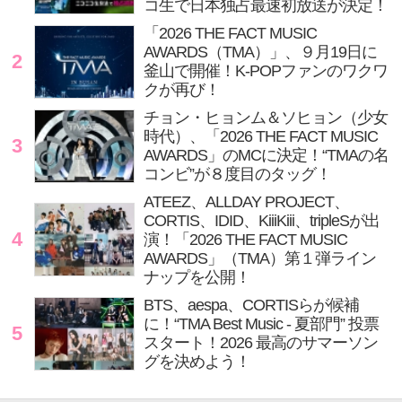
コ生で日本独占最速初放送が決定！
「2026 THE FACT MUSIC
AWARDS（TMA）」、９月19日に
2
釜山で開催！K-POPファンのワクワ
クが再び！
チョン・ヒョンム＆ソヒョン（少女
時代）、「2026 THE FACT MUSIC
3
AWARDS」のMCに決定！“TMAの名
コンビ”が８度目のタッグ！
ATEEZ、ALLDAY PROJECT、
CORTIS、IDID、KiiiKiii、tripleSが出
4
演！「2026 THE FACT MUSIC
AWARDS」（TMA）第１弾ライン
ナップを公開！
BTS、aespa、CORTISらが候補
に！“TMA Best Music - 夏部門” 投票
5
スタート！2026 最高のサマーソン
グを決めよう！