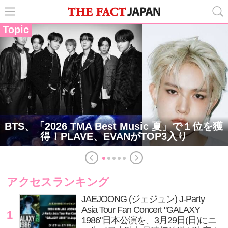
Topic
BTS、「2026 TMA Best Music 夏」で１位を獲
得！PLAVE、EVANがTOP3入り
アクセスランキング
JAEJOONG (ジェジュン) J-Party
Asia Tour Fan Concert "GALAXY
1
1986"日本公演を、3月29日(日)にニ