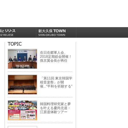
在日在郷軍人会、
2018定期総会開催！
孫京翼会長が再任
「第11回 東京韓国学
校音楽祭」が開
催...“平和を祈願する”
韓国料理研究家と夢
を叶える慶尚北道・
江原道体験ツアー