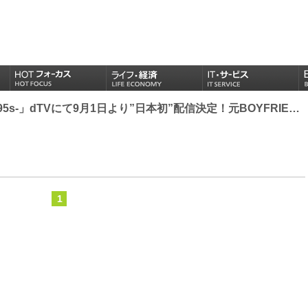
「愉快なクオズ-95s-」dTVにて9月1日より”日本初”配信決定！元BOYFRIENDヨンミン・クァンミン来日無料招待イベント開催！
1