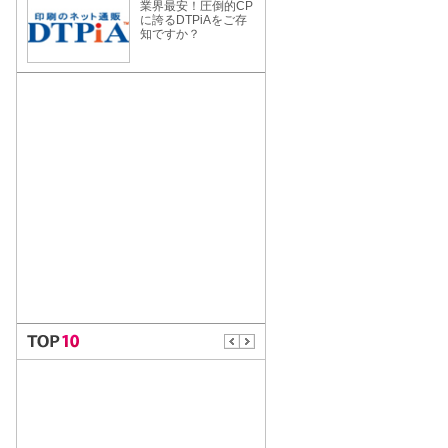
業界最安！圧倒的CP
に誇るDTPiAをご存
知ですか？