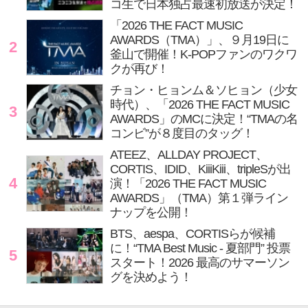
コ生で日本独占最速初放送が決定！
「2026 THE FACT MUSIC
AWARDS（TMA）」、９月19日に
2
釜山で開催！K-POPファンのワクワ
クが再び！
チョン・ヒョンム＆ソヒョン（少女
時代）、「2026 THE FACT MUSIC
3
AWARDS」のMCに決定！“TMAの名
コンビ”が８度目のタッグ！
ATEEZ、ALLDAY PROJECT、
CORTIS、IDID、KiiiKiii、tripleSが出
4
演！「2026 THE FACT MUSIC
AWARDS」（TMA）第１弾ライン
ナップを公開！
BTS、aespa、CORTISらが候補
に！“TMA Best Music - 夏部門” 投票
5
スタート！2026 最高のサマーソン
グを決めよう！