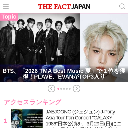
Topic
BTS、「2026 TMA Best Music 夏」で１位を獲
得！PLAVE、EVANがTOP3入り
アクセスランキング
JAEJOONG (ジェジュン) J-Party
Asia Tour Fan Concert "GALAXY
1
1986"日本公演を、3月29日(日)にニ