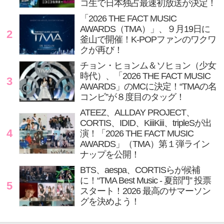
コ生で日本独占最速初放送が決定！
「2026 THE FACT MUSIC
AWARDS（TMA）」、９月19日に
2
釜山で開催！K-POPファンのワクワ
クが再び！
チョン・ヒョンム＆ソヒョン（少女
時代）、「2026 THE FACT MUSIC
3
AWARDS」のMCに決定！“TMAの名
コンビ”が８度目のタッグ！
ATEEZ、ALLDAY PROJECT、
CORTIS、IDID、KiiiKiii、tripleSが出
4
演！「2026 THE FACT MUSIC
AWARDS」（TMA）第１弾ライン
ナップを公開！
BTS、aespa、CORTISらが候補
に！“TMA Best Music - 夏部門” 投票
5
スタート！2026 最高のサマーソン
グを決めよう！