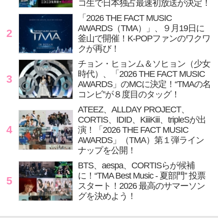
コ生で日本独占最速初放送が決定！
「2026 THE FACT MUSIC
AWARDS（TMA）」、９月19日に
2
釜山で開催！K-POPファンのワクワ
クが再び！
チョン・ヒョンム＆ソヒョン（少女
時代）、「2026 THE FACT MUSIC
3
AWARDS」のMCに決定！“TMAの名
コンビ”が８度目のタッグ！
ATEEZ、ALLDAY PROJECT、
CORTIS、IDID、KiiiKiii、tripleSが出
4
演！「2026 THE FACT MUSIC
AWARDS」（TMA）第１弾ライン
ナップを公開！
BTS、aespa、CORTISらが候補
に！“TMA Best Music - 夏部門” 投票
5
スタート！2026 最高のサマーソン
グを決めよう！