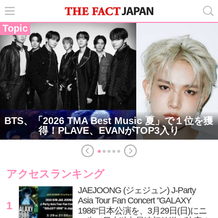
Topic
BTS、「2026 TMA Best Music 夏」で１位を獲
得！PLAVE、EVANがTOP3入り
アクセスランキング
JAEJOONG (ジェジュン) J-Party
Asia Tour Fan Concert "GALAXY
1
1986"日本公演を、3月29日(日)にニ