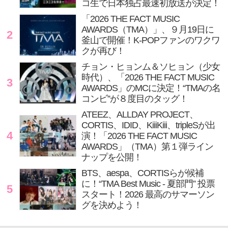
コ生で日本独占最速初放送が決定！
「2026 THE FACT MUSIC
AWARDS（TMA）」、９月19日に
2
釜山で開催！K-POPファンのワクワ
クが再び！
チョン・ヒョンム＆ソヒョン（少女
時代）、「2026 THE FACT MUSIC
3
AWARDS」のMCに決定！“TMAの名
コンビ”が８度目のタッグ！
ATEEZ、ALLDAY PROJECT、
CORTIS、IDID、KiiiKiii、tripleSが出
4
演！「2026 THE FACT MUSIC
AWARDS」（TMA）第１弾ライン
ナップを公開！
BTS、aespa、CORTISらが候補
に！“TMA Best Music - 夏部門” 投票
5
スタート！2026 最高のサマーソン
グを決めよう！