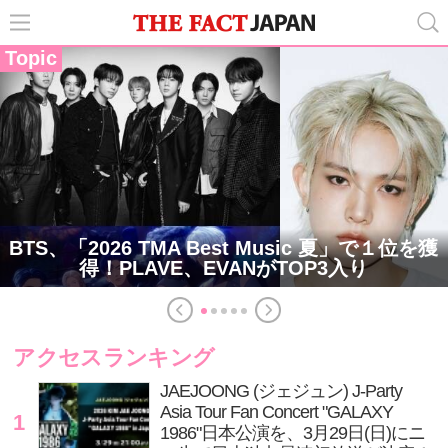
Topic
BTS、「2026 TMA Best Music 夏」で１位を獲
得！PLAVE、EVANがTOP3入り
アクセスランキング
JAEJOONG (ジェジュン) J-Party
Asia Tour Fan Concert "GALAXY
1
1986"日本公演を、3月29日(日)にニ