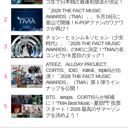
コ生で日本独占最速初放送が決定！
「2026 THE FACT MUSIC
AWARDS（TMA）」、９月19日に
2
釜山で開催！K-POPファンのワクワ
クが再び！
チョン・ヒョンム＆ソヒョン（少女
時代）、「2026 THE FACT MUSIC
3
AWARDS」のMCに決定！“TMAの名
コンビ”が８度目のタッグ！
ATEEZ、ALLDAY PROJECT、
CORTIS、IDID、KiiiKiii、tripleSが出
4
演！「2026 THE FACT MUSIC
AWARDS」（TMA）第１弾ライン
ナップを公開！
BTS、aespa、CORTISらが候補
に！“TMA Best Music - 夏部門” 投票
5
スタート！2026 最高のサマーソン
グを決めよう！