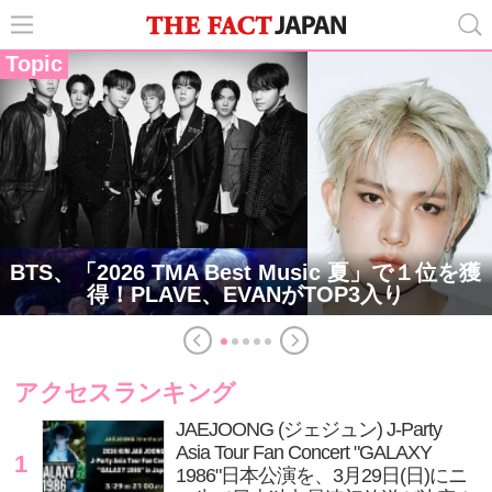
Topic
BTS、「2026 TMA Best Music 夏」で１位を獲
得！PLAVE、EVANがTOP3入り
アクセスランキング
JAEJOONG (ジェジュン) J-Party
Asia Tour Fan Concert "GALAXY
1
1986"日本公演を、3月29日(日)にニ