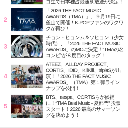
コ生で日本独占最速初放送が決定！
「2026 THE FACT MUSIC
AWARDS（TMA）」、９月19日に
2
釜山で開催！K-POPファンのワクワ
クが再び！
チョン・ヒョンム＆ソヒョン（少女
時代）、「2026 THE FACT MUSIC
3
AWARDS」のMCに決定！“TMAの名
コンビ”が８度目のタッグ！
ATEEZ、ALLDAY PROJECT、
CORTIS、IDID、KiiiKiii、tripleSが出
4
演！「2026 THE FACT MUSIC
AWARDS」（TMA）第１弾ライン
ナップを公開！
BTS、aespa、CORTISらが候補
に！“TMA Best Music - 夏部門” 投票
5
スタート！2026 最高のサマーソン
グを決めよう！