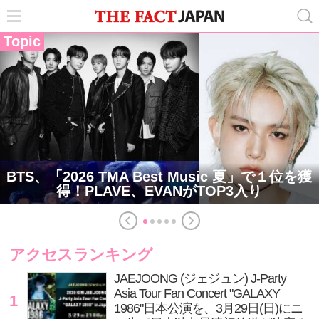
Topic
BTS、「2026 TMA Best Music 夏」で１位を獲
得！PLAVE、EVANがTOP3入り
アクセスランキング
JAEJOONG (ジェジュン) J-Party
Asia Tour Fan Concert "GALAXY
1
1986"日本公演を、3月29日(日)にニ