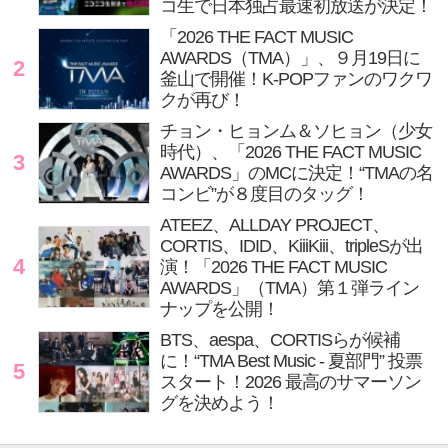
コ生で日本独占最速初放送が決定！
「2026 THE FACT MUSIC
AWARDS（TMA）」、９月19日に
2
釜山で開催！K-POPファンのワクワ
クが再び！
チョン・ヒョンム＆ソヒョン（少女
時代）、「2026 THE FACT MUSIC
3
AWARDS」のMCに決定！“TMAの名
コンビ”が８度目のタッグ！
ATEEZ、ALLDAY PROJECT、
CORTIS、IDID、KiiiKiii、tripleSが出
4
演！「2026 THE FACT MUSIC
AWARDS」（TMA）第１弾ライン
ナップを公開！
BTS、aespa、CORTISらが候補
に！“TMA Best Music - 夏部門” 投票
5
スタート！2026 最高のサマーソン
グを決めよう！