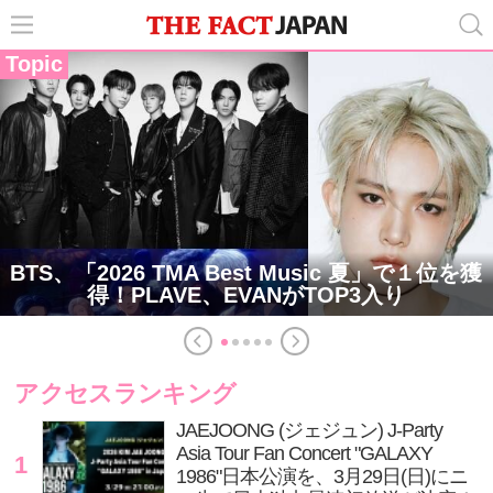
Topic
BTS、「2026 TMA Best Music 夏」で１位を獲
得！PLAVE、EVANがTOP3入り
アクセスランキング
JAEJOONG (ジェジュン) J-Party
Asia Tour Fan Concert "GALAXY
1
1986"日本公演を、3月29日(日)にニ