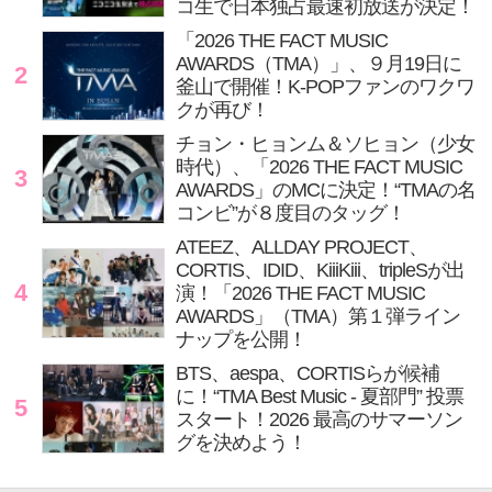
コ生で日本独占最速初放送が決定！
「2026 THE FACT MUSIC
AWARDS（TMA）」、９月19日に
2
釜山で開催！K-POPファンのワクワ
クが再び！
チョン・ヒョンム＆ソヒョン（少女
時代）、「2026 THE FACT MUSIC
3
AWARDS」のMCに決定！“TMAの名
コンビ”が８度目のタッグ！
ATEEZ、ALLDAY PROJECT、
CORTIS、IDID、KiiiKiii、tripleSが出
4
演！「2026 THE FACT MUSIC
AWARDS」（TMA）第１弾ライン
ナップを公開！
BTS、aespa、CORTISらが候補
に！“TMA Best Music - 夏部門” 投票
5
スタート！2026 最高のサマーソン
グを決めよう！