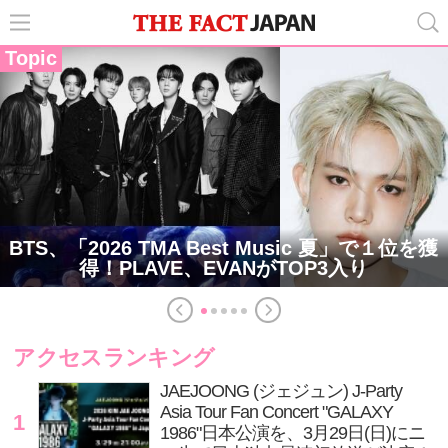
Topic
BTS、「2026 TMA Best Music 夏」で１位を獲
得！PLAVE、EVANがTOP3入り
アクセスランキング
JAEJOONG (ジェジュン) J-Party
Asia Tour Fan Concert "GALAXY
1
1986"日本公演を、3月29日(日)にニ