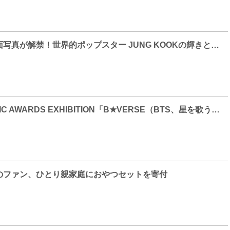
ビジュアル＆場面写真が解禁！世界的ポップスター JUNG KOOKの輝きと苦悩に迫ったドキュメンタリー『JUNG KOOK I AM STILL THE ORIGINAL』ディズニープラスで12月3日（火）より独占配信
THE FACT MUSIC AWARDS EXHIBITION「B★VERSE（BTS、星を歌う）」寺田倉庫にて再展示中！最終日は６月23日(日)
）のファン、ひとり親家庭におやつセットを寄付