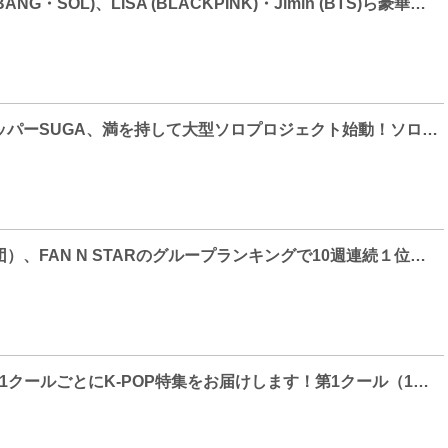
TAEYANG (BIGBANG・SOL)、LISA (BLACKPINK)・Jimin (BTS)ら豪華アーティスト参加のNEW EP ALBUM [Down to Earth]をリリース!「Shoong! (feat. LISA of BLACKPINK)」・「Seed」ミュージックビデオ公開!!
BTS・メインラッパーSUGA、満を持して大型ソロプロジェクト始動！ソロアーティストとして世界を横断するミュージック・ロードムービー『SUGA: Road to D-DAY』、ディズニープラス「スター」で近日配信が決定！ティザー予告も解禁！
BTS（防弾少年団）、FAN N STARのグループランキングで10週連続１位！名誉の殿堂入りへ
2023年のMnetは1クールごとにK-POP特集をお届けします！第1クール（1月～3月）は＜HYBE所属アーティスト特集＞