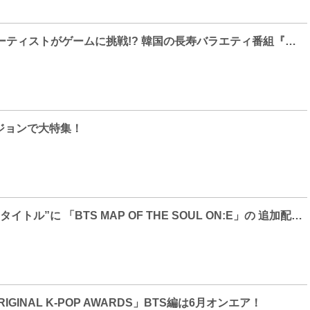
超豪華K-POPアーティストがゲームに挑戦!? 韓国の長寿バラエティ番組『ランニングマン』がdTVで配信スタート
ジョンで大特集！
BTS on dTV “22タイトル”に 「BTS MAP OF THE SOUL ON:E」の 追加配信が決定！！ 2022年7月1日（金）より、独占配信スタート！！
ORIGINAL K-POP AWARDS」BTS編は6月オンエア！