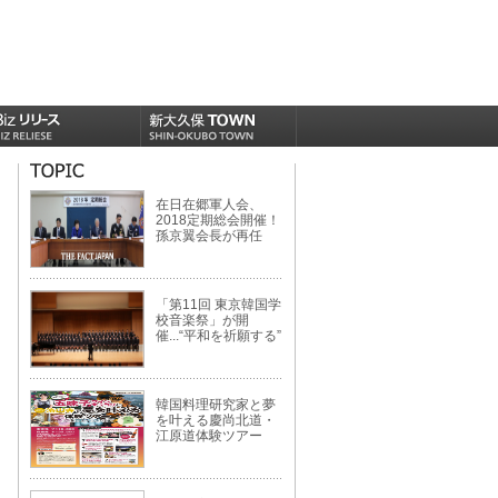
在日在郷軍人会、
2018定期総会開催！
孫京翼会長が再任
「第11回 東京韓国学
校音楽祭」が開
催...“平和を祈願する”
韓国料理研究家と夢
を叶える慶尚北道・
江原道体験ツアー