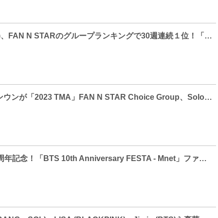
BTS(防弾少年団)、FAN N STARのグループランキングで30週連続１位！「名誉の殿堂」入りへ！
BTS、イム・ヨンウンが「2023 TMA」FAN N STAR Choice Group、Solo部門受賞へ！
BTSデビュー10周年記念！「BTS 10th Anniversary FESTA - Mnet」ファン必見の見応えたっぷりのコンテンツをお届け！