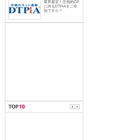
業界最安！圧倒的CP
に誇るDTPiAをご存
知ですか？