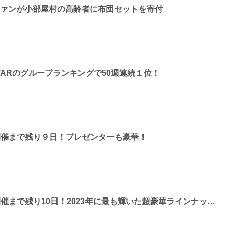
)のファンが小部屋村の高齢者に布団セットを寄付
 STARのグループランキングで50週連続１位！
A」開催まで残り９日！プレゼンターも豪華！
「2023 TMA」開催まで残り10日！2023年に最も輝いた超豪華ラインナップのアーティストたちが総出動！